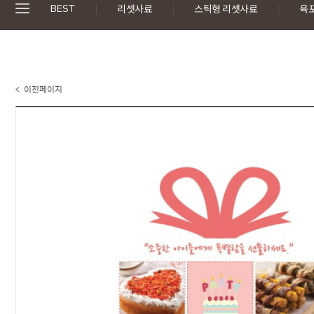
BEST
리셋사료
스틱형 리셋사료
육
< 이전페이지