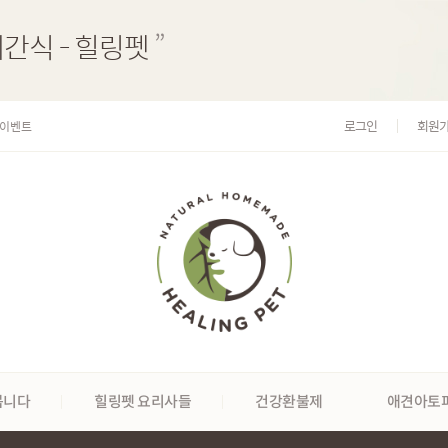
제간식 - 힐링펫
”
 이벤트
로그인
회원
봅니다
힐링펫 요리사들
건강환불제
애견아토