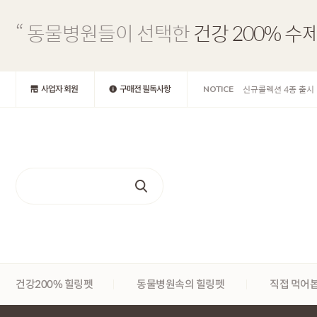
광복절 휴무공지
“ 동물병원들이 선택한
건강 200% 수
신규콜렉션 4종 출시
이달의 간식
사업자 회원
구매전 필독사항
NOTICE
관절사료 명칭변경
연어사료 공지사항
건강200% 힐링펫
동물병원속의 힐링펫
직접 먹어