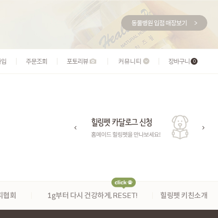
동물병원 입점 매장보기
>
가입
주문조회
포토리뷰
커뮤니티
장바구니
0
피협회
1g부터 다시 건강하게,
RESET!
힐링펫 키친소개