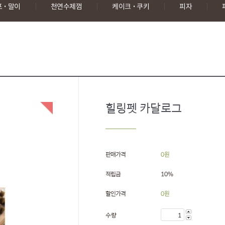
·
·
포
말이
천연수제껌
케이크
쿠키
피자
힐링펫 카달로그
판매가격
0
원
적립금
10%
할인가격
0
원
수량