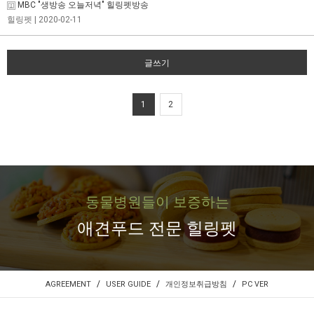
MBC "생방송 오늘저녁" 힐링펫방송
힐링펫
| 2020-02-11
글쓰기
1
2
동물병원들이 보증하는
애견푸드 전문 힐링펫
/
/
/
AGREEMENT
USER GUIDE
개인정보취급방침
PC VER