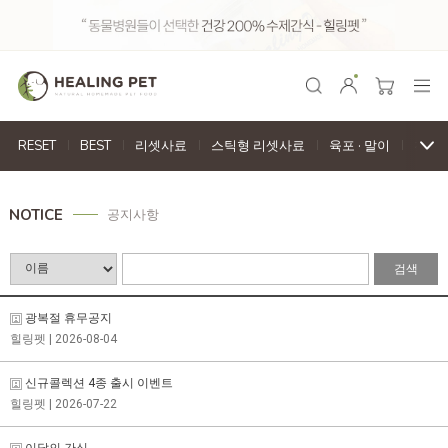
RESET
BEST
리셋사료
스틱형 리셋사료
육포
·
말이
천연
NOTICE
공지사항
검색
광복절 휴무공지
힐링펫
| 2026-08-04
신규콜렉션 4종 출시 이벤트
힐링펫
| 2026-07-22
이달의 간식