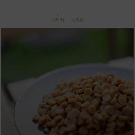
커팅형
스틱형