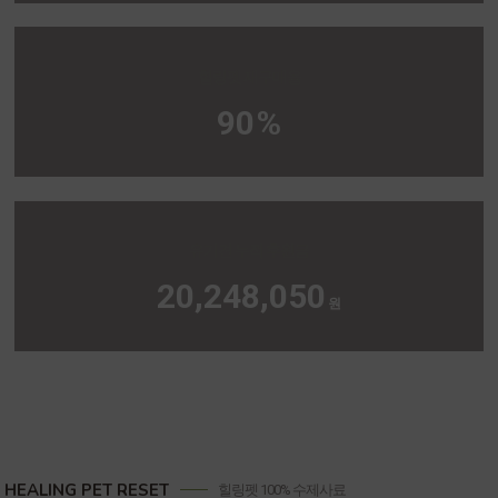
힐링펫 재구매율
90
%
유기견 누적 후원금
20,248,050
원
HEALING PET RESET
힐링펫 100% 수제사료