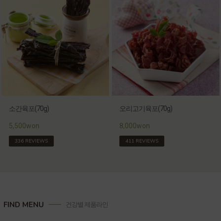
소간육포(70g)
오리고기육포(70g)
5,500won
8,000won
336 REVIEWS
411 REVIEWS
FIND MENU
건강별 제품라인