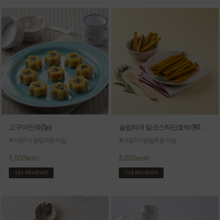
고구마만쥬(5p)
슬림하개 밀크스틱단호박 (80 ...
# 아침7시 당일주문 마감
# 아침7시 당일주문 마감
5,000won
5,000won
241 REVIEWS
716 REVIEWS