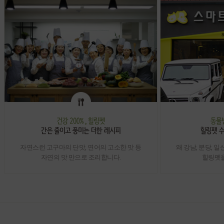
자연스런 고구마의 단맛, 연어의 고소한 맛 등
왜 강남, 분당,
자연의 맛 만으로 조리합니다.
힐링펫을