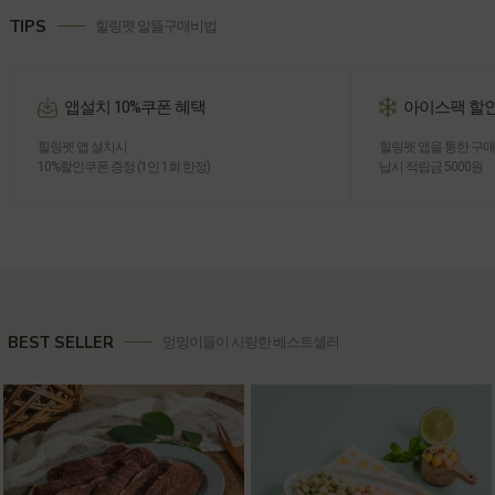
TIPS
힐링펫 알뜰구매비법
앱설치 10%쿠폰 혜택
아이스팩 할
힐링펫 앱 설치시
힐링펫 앱을 통한 구매시
10%할인쿠폰 증정 (1인 1회 한정)
납시 적립금 5000원
BEST SELLER
멍멍이들이 사랑한 베스트셀러