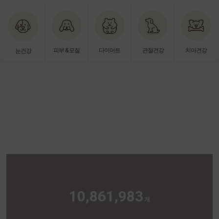
피부 & 모질
다이어트
관절건강
치아건강
눈건강
HEALING PET HISTORY
숫자로 보는 힐링펫
* 2022년 7월 기준
힐링펫 누적 판매량
10,861,983
개