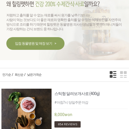
저렴하고 출처를 알 수 없는 재료를 써서 원가를 낮추기보다는
사람이 먹는 것보다도 더 좋은 재료와 명확한 출처를 알 수 있는 식재료만을 자연주의
방식으로 조리를 하기 때문에 힐링펫은 동물병원 의사선생님들과 펫센터 매니저들이
가장 사랑하는 간식 브랜드 중 하나입니다.
입점 동물병원 및 매장 보기
>
/
/
인기순
최신순
낮은가격순
스틱형 달려보개사료 (400g)
# 아침7시 당일주문 마감
8,000won
654 REVIEWS