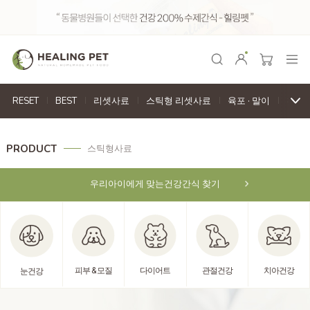
RESET
BEST
리셋사료
스틱형 리셋사료
육포
·
말이
천연
PRODUCT
스틱형사료
우리아이에게 맞는
건강간식 찾기
피부 & 모질
다이어트
관절건강
치아건강
눈건강